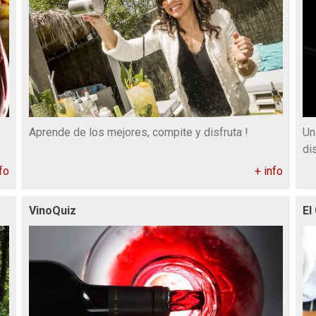
Aprende de los mejores, compite y disfruta !
Un
di
fo
+ info
VinoQuiz
El