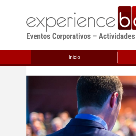
Pasar
al
contenido
principal
Eventos Corporativos – Actividades
Inicio