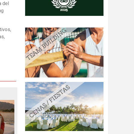
a del
ng
tivos,
as,