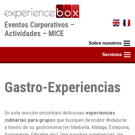
Pasar
al
contenido
Eventos Corporativos –
principal
Actividades – MICE
Gastro-Experiencias
En esta sección encontrará deliciosas
experiencias
culinarias para grupos
que busquen descubrir Andalucía
a través de su gastronomía (en Marbella, Málaga, Estepona,
Sotogrande, Gibraltar etc). Vea nuestras sugerencias, las