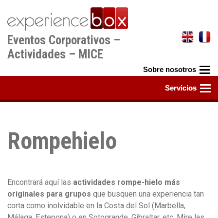
Pasar
al
contenido
Eventos Corporativos –
principal
Actividades – MICE
Rompehielo
Encontrará aquí las
actividades rompe-hielo más
originales para grupos
que busquen una experiencia tan
corta como inolvidable en la Costa del Sol (Marbella,
Málaga, Estepona) o en Sotogrande, Gibraltar, etc. Mire las