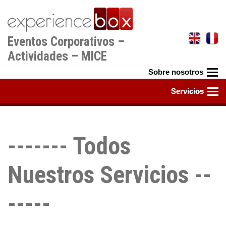
Pasar
al
contenido
Eventos Corporativos –
principal
Actividades – MICE
------- Todos
Nuestros Servicios --
-----