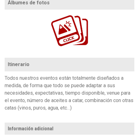
Álbumes de fotos
https://www.flickr.com/photos/100196506@N06/albums/72157719432857441
Itinerario
Todos nuestros eventos están totalmente diseñados a
medida, de forma que todo se puede adaptar a sus
necesidades, expectativas, tiempo disponible, venue para
el evento, número de aceites a catar, combinación con otras
catas (vinos, puros, agua, etc…)
Información adicional