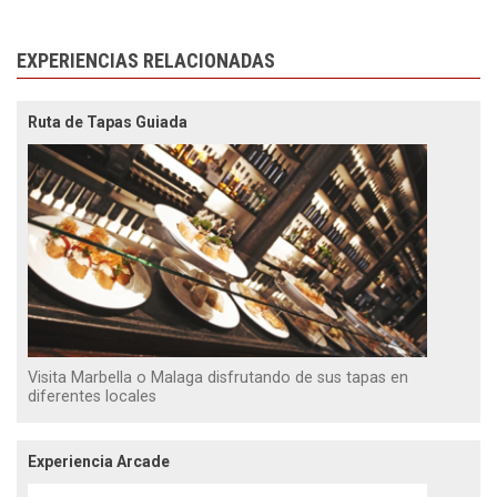
EXPERIENCIAS RELACIONADAS
Ruta de Tapas Guiada
Visita Marbella o Malaga disfrutando de sus tapas en
diferentes locales
Experiencia Arcade