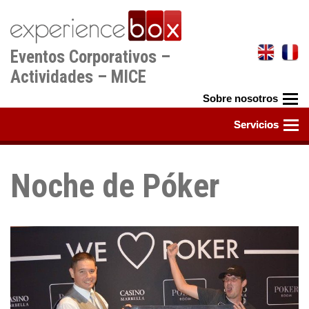
Pasar
al
contenido
Eventos Corporativos –
principal
Actividades – MICE
Noche de Póker