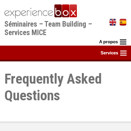
Aller
au
contenu
Séminaires – Team Building –
principal
Services MICE
Frequently Asked
Questions