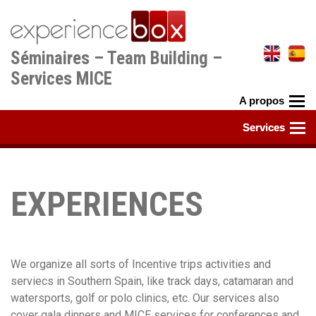
Aller
au
contenu
Séminaires – Team Building –
principal
Services MICE
EXPERIENCES
We organize all sorts of Incentive trips activities and
serviecs in Southern Spain, like track days, catamaran and
watersports, golf or polo clinics, etc. Our services also
cover gala dinners and MICE services for conferences and