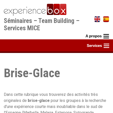
Aller
au
contenu
Séminaires – Team Building –
principal
Services MICE
Brise-Glace
Dans cette rubrique vous trouverez des activités très
originales de
brise-glace
pour les groupes à la recherche
d'une expérience courte mais inoubliable dans le sud de
l'Espagne (Marbella, Malaga, Estepona, Sotogrande,