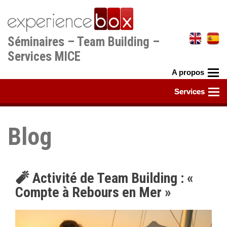
Aller
au
contenu
Séminaires – Team Building –
principal
Services MICE
Blog
🧨 Activité de Team Building : «
Compte à Rebours en Mer »