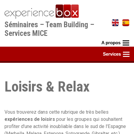
Aller
au
contenu
Séminaires – Team Building –
principal
Services MICE
Loisirs & Relax
Vous trouverez dans cette rubrique de très belles
expériences de loisirs
pour les groupes qui souhaitent
profiter d'une activité inoubliable dans le sud de l'Espagne
(Marbella, Malaga, Estepona, Sotogrande, Gibraltar, etc.).