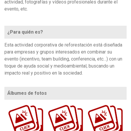
actividad; fotografías y vídeos profesionales durante el
evento, etc.
¿Para quién es?
Esta actividad corporativa de reforestación está diseñada
para empresas y grupos interesados en combinar su
evento (incentivo, team building, conferencia, etc…) con un
toque de ayuda social y medioambiental, buscando un
impacto real y positivo en la sociedad.
Álbumes de fotos
https://www.flickr.com/photos/100196506@N06/sets/72157661387703640
https://www.flickr.com/photos/100196506@N06/sets/72157649380148686
https://www.flickr.com/photos/100196506@N06/sets/72157659727558282