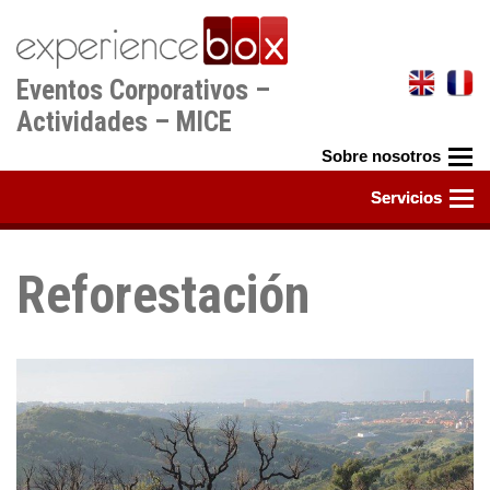
Pasar
al
contenido
Eventos Corporativos –
principal
Actividades – MICE
Reforestación