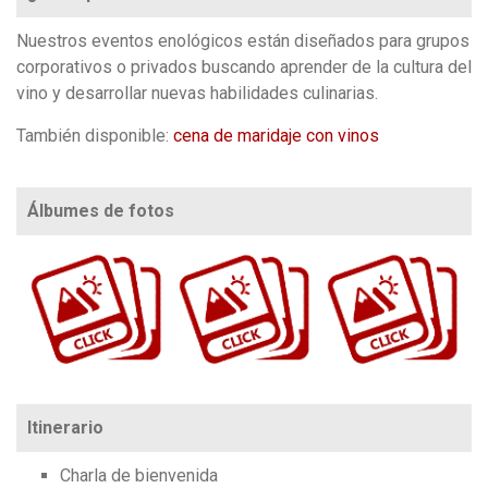
Nuestros eventos enológicos están diseñados para grupos
corporativos o privados buscando aprender de la cultura del
vino y desarrollar nuevas habilidades culinarias.
También disponible:
cena de maridaje con vinos
Álbumes de fotos
https://www.flickr.com/photos/100196506@N06/sets/72157639939754614/
https://www.flickr.com/photos/100196506@N06/sets/72157639940748374/
https://www.flickr.com/photos/100196506@N06/sets/72157673846992622
Itinerario
Charla de bienvenida