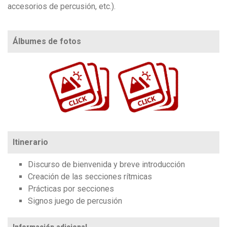
accesorios de percusión, etc.).
Álbumes de fotos
https://www.flickr.com/photos/100196506@N06/albums/72157706682737574/
https://www.flickr.com/photos/100196506@N06/albums/72157688492165502/with/24275…
Itinerario
Discurso de bienvenida y breve introducción
Creación de las secciones rítmicas
Prácticas por secciones
Signos juego de percusión