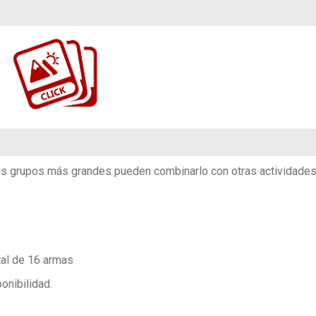
https://www.flickr.com/photos/100196506@N06/sets/72157698798972664
os grupos más grandes pueden combinarlo con otras actividade
al de 16 armas
onibilidad.