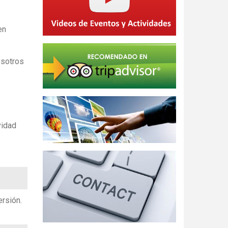
en
osotros
vidad
ersión.