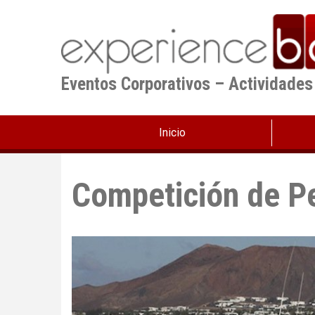
Pasar
al
contenido
principal
Eventos Corporativos – Actividades
Inicio
Competición de P