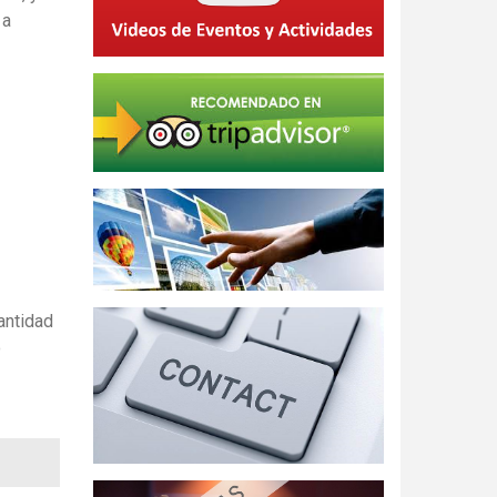
 a
antidad
o