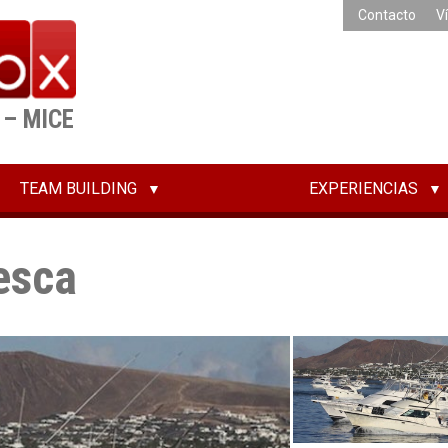
Contacto
V
 – MICE
TEAM BUILDING
EXPERIENCIAS
esca