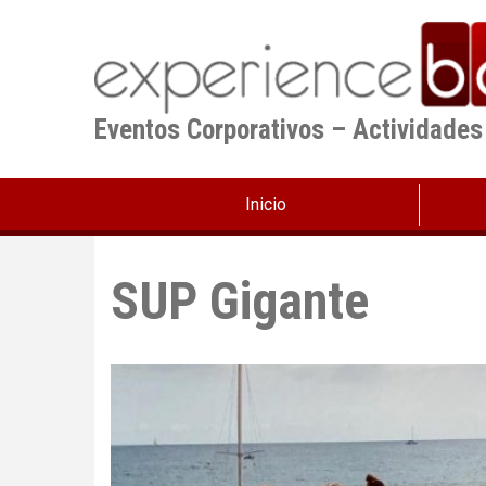
Pasar
al
contenido
principal
Eventos Corporativos – Actividades
Inicio
SUP Gigante