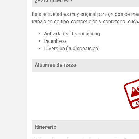
¿Para quién es?
Esta actividad es muy original para grupos de me
trabajo en equipo, competición y sobretodo mucha
Actividades Teambuilding
Incentivos
Diversión ( a disposición)
Álbumes de fotos
https://www.flickr.com/photos/100196506@N06/sets/7215768675435690
Itinerario