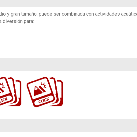
dio y gran tamaño, puede ser combinada con actividades acuátic
 diversión para:
5
https://www.flickr.com/photos/100196506@N06/sets/72157674083328468