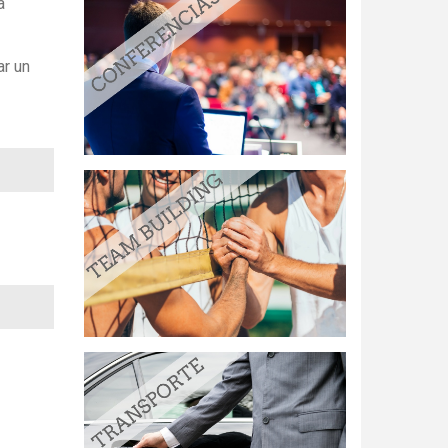
a
ar un