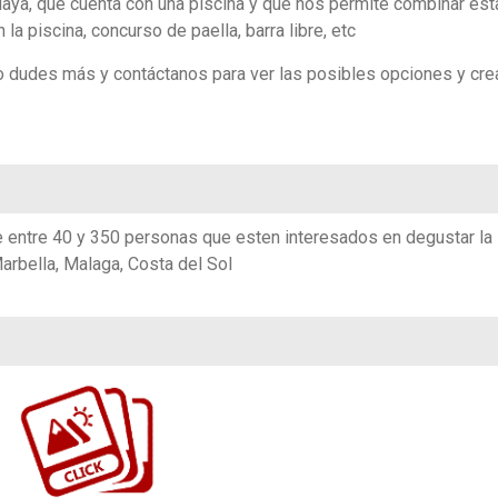
laya, que cuenta con una piscina y que nos permite combinar est
la piscina, concurso de paella, barra libre, etc
no dudes más y contáctanos para ver las posibles opciones y cre
e entre 40 y 350 personas que esten interesados en degustar la
arbella, Malaga, Costa del Sol
https://www.flickr.com/photos/100196506@N06/sets/72157679613033964