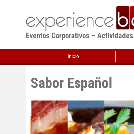
Pasar
al
contenido
principal
Eventos Corporativos – Actividades
Inicio
Sabor Español