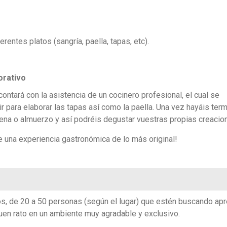
erentes platos (sangría, paella, tapas, etc).
orativo
ontará con la asistencia de un cocinero profesional, el cual se
r para elaborar las tapas así como la paella. Una vez hayáis ter
cena o almuerzo y así podréis degustar vuestras propias creacio
e una experiencia gastronómica de lo más original!
os, de 20 a 50 personas (según el lugar) que estén buscando ap
uen rato en un ambiente muy agradable y exclusivo.