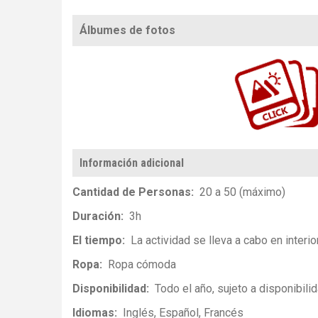
Álbumes de fotos
https://www.flickr.com/photos/100196506@N06/sets/72157697425516705/with/4172604…
Información adicional
Cantidad de Personas
20 a 50 (máximo)
Duración
3h
El tiempo
La actividad se lleva a cabo en interi
Ropa
Ropa cómoda
Disponibilidad
Todo el año, sujeto a disponibilid
Idiomas
Inglés
Español
Francés