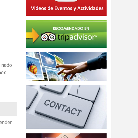
minado
nes.
render