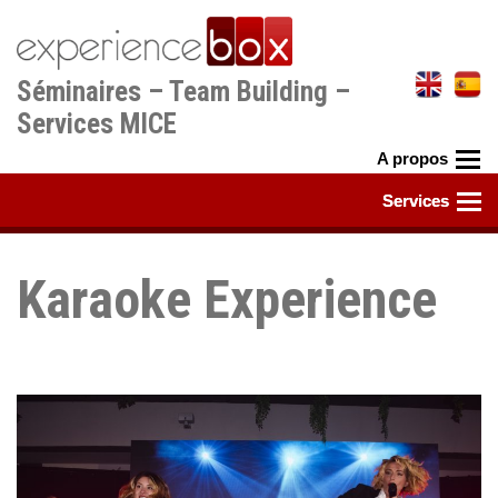
Aller
au
contenu
Séminaires – Team Building –
principal
Services MICE
Karaoke Experience