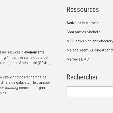
Ressources
Activities in Marbella
Boat parties Marbella
MICE news blog and director
Malaga TeamBuilding Agenc
 les services d'
événements
ding
/ incentive sur la Costa del
Marbella DMC
, etc) et en Andalousie (Séville,
Rechercher
le
venue finding
(recherche de
dîners de gala, etc.), le transport
eam building
conçoit et organise
Rechercher
bles.