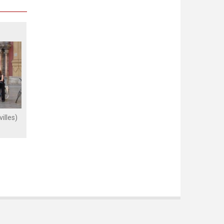
illes)