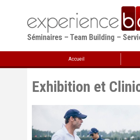
Aller
au
contenu
principal
Séminaires – Team Building – Serv
Accueil
Exhibition et Clini