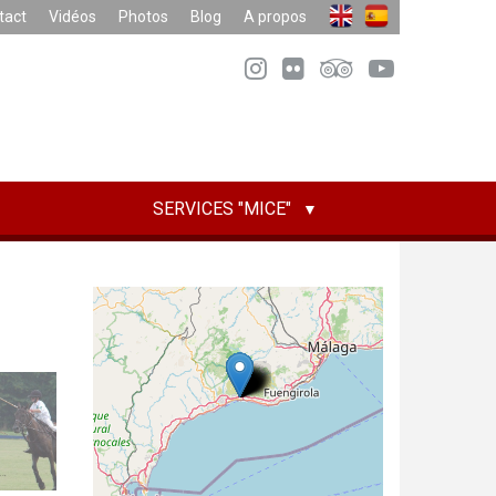
tact
Vidéos
Photos
Blog
A propos
SERVICES "MICE"