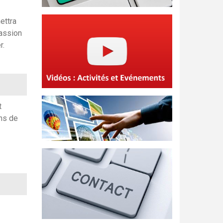
ettra
passion
r.
t
ons de