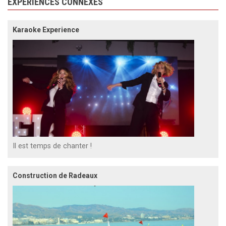
EXPÉRIENCES CONNEXES
Karaoke Experience
Il est temps de chanter !
Construction de Radeaux