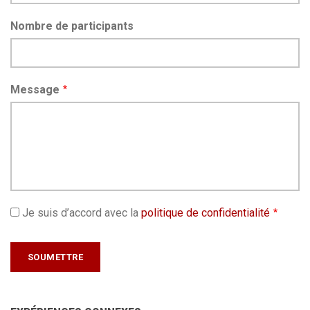
Nombre de participants
Message
Je suis d’accord avec la
politique de confidentialité