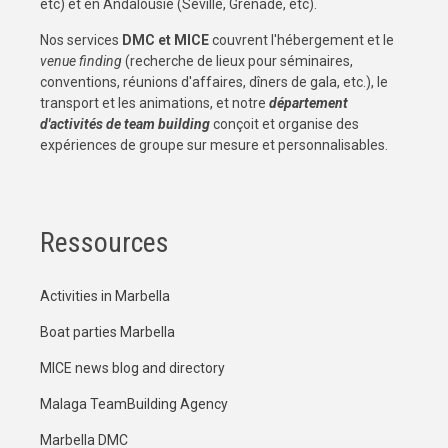
etc) et en Andalousie (Séville, Grenade, etc).
Nos services
DMC et MICE
couvrent l'hébergement et le
venue finding
(recherche de lieux pour séminaires,
conventions, réunions d'affaires, dîners de gala, etc.), le
transport et les animations, et notre
département
d'activités de team building
conçoit et organise des
expériences de groupe sur mesure et personnalisables.
Ressources
Activities in Marbella
Boat parties Marbella
MICE news blog and directory
Malaga TeamBuilding Agency
Marbella DMC