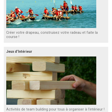
Créer votre drapeau, construisez votre radeau et faite la
course !
Jeux d’Intérieur
Activités de team building pour tous à organiser à l'intérieur !