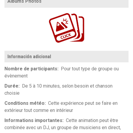
Albums Photos
https://www.flickr.com/photos/100196506@N06/albums/72177720329506410
Información adicional
Nombre de participants
Pour tout type de groupe ou
évènement
Durée
De 5 à 10 minutes, selon besoin et chanson
choisie
Conditions météo
Cette expérience peut se faire en
extérieur tout comme en intérieur
Informations importantes
Cette animation peut être
combinée avec un DJ, un groupe de musiciens en direct,