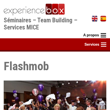
Aller
au
contenu
Séminaires – Team Building –
principal
Services MICE
Flashmob