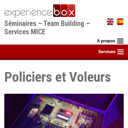
Aller
au
contenu
Séminaires – Team Building –
principal
Services MICE
Policiers et Voleurs