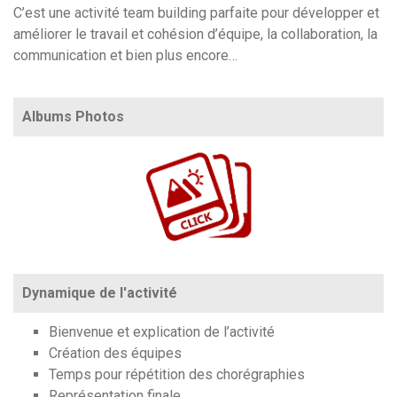
C’est une activité team building parfaite pour développer et
améliorer le travail et cohésion d’équipe, la collaboration, la
communication et bien plus encore…
Albums Photos
https://www.flickr.com/photos/100196506@N06/albums/72157712796040976
Dynamique de l'activité
Bienvenue et explication de l’activité
Création des équipes
Temps pour répétition des chorégraphies
Représentation finale