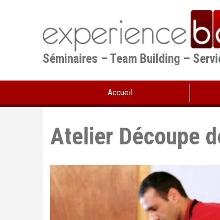
Aller
au
contenu
principal
Séminaires – Team Building – Serv
Accueil
Atelier Découpe 