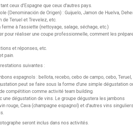
 tant ceux d'Espagne que ceux d'autres pays.
gnole (Denominación de Origen) : Guijuelo, Jamon de Huelva, Deh
de Teruel et Trevelez, etc.
 ferme à l'assiette (nettoyage, salage, séchage, etc.)
ser pour réaliser une coupe professionnelle, comment les prépare
ions et réponses, etc.
t pain.
restations suivantes :
bons espagnols : bellota, recebo, cebo de campo, cebo, Teruel,
ustation peut se faire sous la forme d'une simple dégustation o
de compétition comme activité team building.
 une dégustation de vins. Le groupe dégustera les jambons
in rouge, Cava (champagne espagnol) et d'autres vins singuliers
s.
otographe seront inclus dans nos activités.