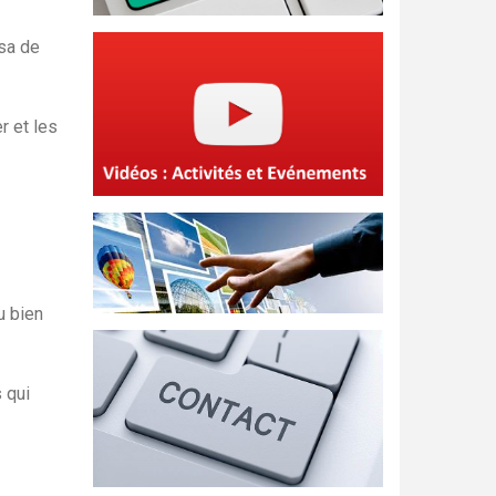
esa de
r et les
u bien
 qui