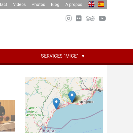
tact
Vidéos
Photos
Blog
A propos
SERVICES "MICE"