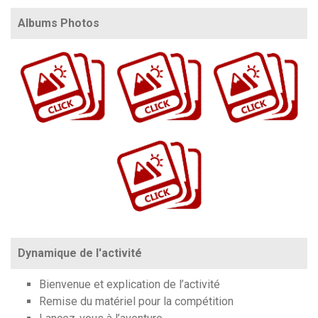
Albums Photos
https://www.flickr.com/photos/100196506@N06/sets/72157673172167830
https://www.flickr.com/photos/100196506@N06/albums/72157713145836243
https://www.flickr.com/photos/100196506@N06/albums/72177720330158523
https://www.flickr.com/photos/100196506@N06/sets/72157677638829144
Dynamique de l'activité
Bienvenue
et explication de l’activité
Remise du matériel pour la compétition