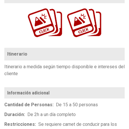
https://www.flickr.com/photos/100196506@N06/sets/72157704900423592
https://www.flickr.com/photos/100196506@N06/sets/72157689218559746/with/3756646…
Itinerario
Itinerario a medida según tiempo disponible e intereses del
cliente
Información adicional
Cantidad de Personas
De 15 a 50 personas
Duración
De 2h a un día completo
Restricciones
Se requiere carnet de conducir para los