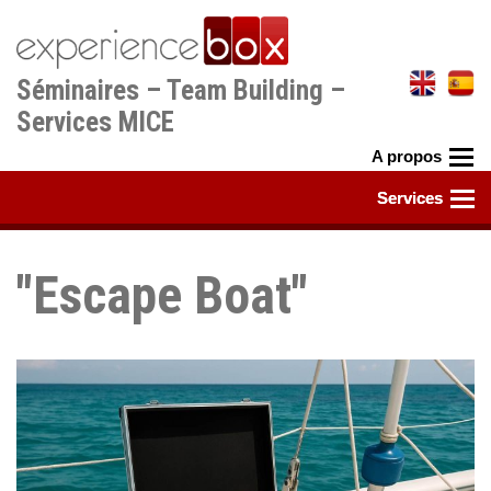
Aller
au
contenu
Séminaires – Team Building –
principal
Services MICE
"Escape Boat"