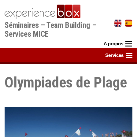
Aller
au
contenu
Séminaires – Team Building –
principal
Services MICE
Olympiades de Plage