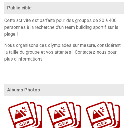
Public cible
Cette activité est parfaite pour des groupes de 20 à 400
personnes à la recherche d’un team building sportif sur la
plage !
Nous organisons ces olympiades
sur mesure
, considérant
la taille du groupe et vos attentes ! Contactez-nous pour
plus d’informations.
Albums Photos
https://www.flickr.com/photos/100196506@N06/sets/72157695156115892
https://www.flickr.com/photos/100196506@N06/sets/72157706953853775/with/4024294…
https://www.flickr.com/photos/100196506@N06/sets/72157697372630884