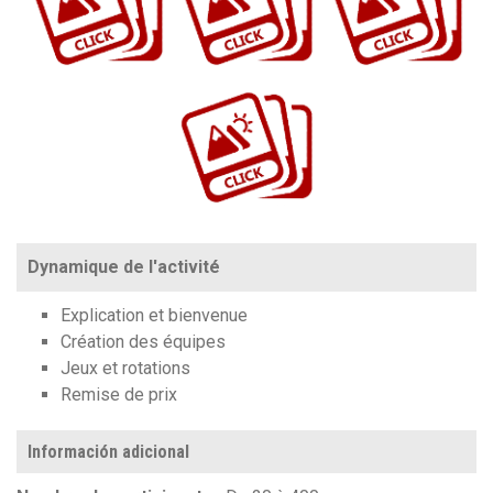
https://www.flickr.com/photos/100196506@N06/albums/72157710764338363
Dynamique de l'activité
Explication et
bienvenue
Création des équipes
Jeux et rotations
Remise de prix
Información adicional