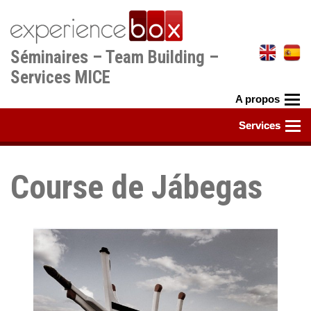
Aller
au
contenu
Séminaires – Team Building –
principal
Services MICE
Course de Jábegas