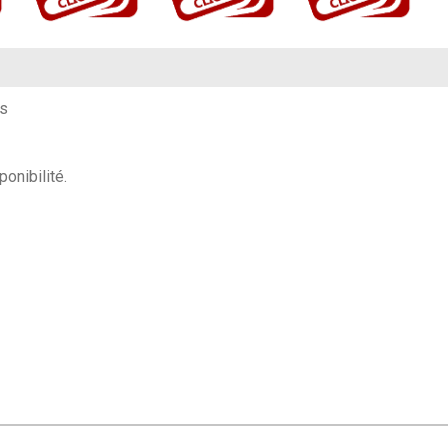
es
onibilité.