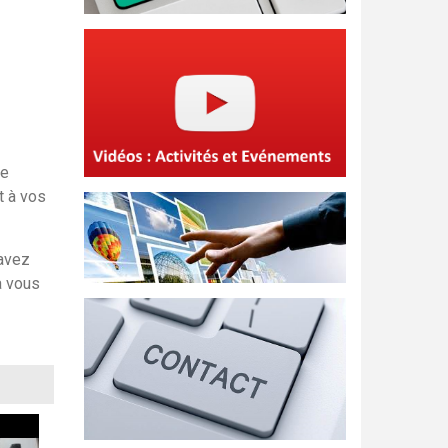
re
t à vos
’avez
à vous