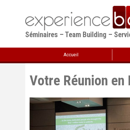
Aller
au
contenu
principal
Séminaires – Team Building – Serv
Accueil
Votre Réunion en