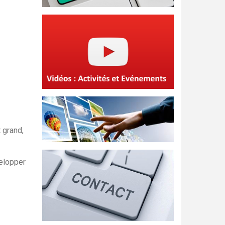
 grand,
velopper