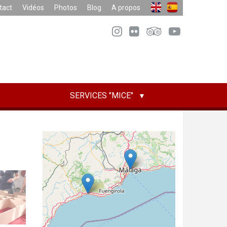
tact
Vidéos
Photos
Blog
A propos
SERVICES "MICE"