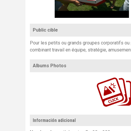
Public cible
Pour les petits ou grands groupes corporatifs ou 
combinant travail en équipe, stratégie, amusemen
Albums Photos
https://www.flickr.com/photos/100196506@N06/albums/72157720006654558
Información adicional