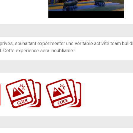
privés, souhaitant expérimenter une véritable activité team build
t.
Cette expérience sera inoubliable !
https://www.flickr.com/photos/100196506@N06/sets/72157705107537424
https://www.flickr.com/photos/100196506@N06/albums/72177720321391748