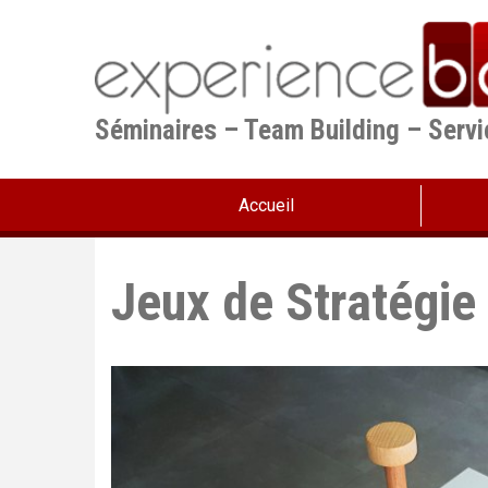
Aller
au
contenu
principal
Séminaires – Team Building – Serv
Accueil
Jeux de Stratégie